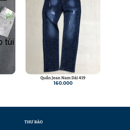
Quần Jean Nam Dài 419
Qu
160.000
THƯ BÁO