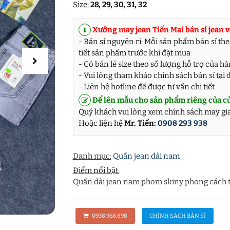
Size:
28, 29, 30, 31, 32
Xưởng may jean Tiến Mai bán sỉ jean v
- Bán sỉ nguyên ri: Mỗi sản phẩm bán sỉ theo
tiết sản phẩm trước khi đặt mua
- Có bán lẻ size theo số lượng hỗ trợ của h
- Vui lòng tham khảo chính sách bán sỉ tại 
- Liên hệ hotline để được tư vấn chi tiết
Để lên mẫu cho sản phẩm riêng của c
Quý khách vui lòng xem chính sách may gi
Hoặc liện hệ
Mr. Tiến:
0908 293 938
Danh mục:
Quần jean dài nam
Điểm nổi bật:
Quần dài jean nam phom skiny phong cách thời
0938.968.898
CHÍNH SÁCH BÁN SỈ