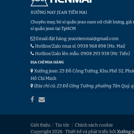
XƯỞNG MAY JEAN TIẾN MAI
Chuyên may, bỏ sỉ quần jean nam nữ chất lượng, giá r
sỉ quần jean tại TpHCM
Email đặt hàng:
jeantienmai@gmail.com
Hotline/Zalo mua sỉ:
0938 968 898
(Ms. Mai)
Hotline/Zalo lên mẫu:
0908 293 938
(Mr. Tiến)
ĐỊA CHỈ MUA HÀNG
Xưởng jean: 23 Đỗ Công Tường, Khu Phố 32, Phư
Hồ Chí Minh
(Địa chỉ cũ: 23 Đỗ Công Tường, phường Tân Quý,
Giới thiệu
Tin tức
Chính sách cookie
Copyright 2026 · Thiết kế và phát triển bởi
Xưởng j