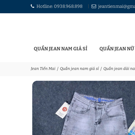
Hotline:
0938.968.898
jeantienmai@gma
QUẦN JEAN NAM GIÁ SỈ
QUẦN JEAN NỮ 
Jean Tiến Mai
Quần jean nam giá sỉ
Quần jean dài n