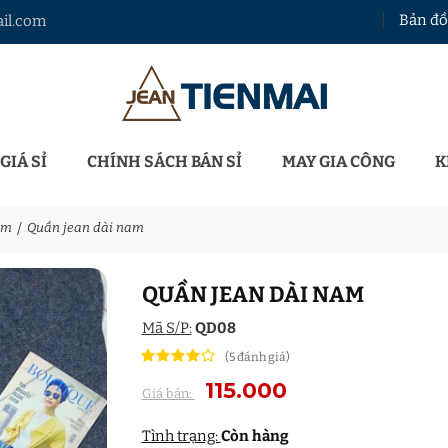
Bản đồ
il.com
GIÁ SỈ
CHÍNH SÁCH BÁN SỈ
MAY GIA CÔNG
K
am
Quần jean dài nam
QUẦN JEAN DÀI NAM
Mã S/P:
QD08
(5 đánh giá)
115.000
Giá bán:
Tình trạng:
Còn hàng