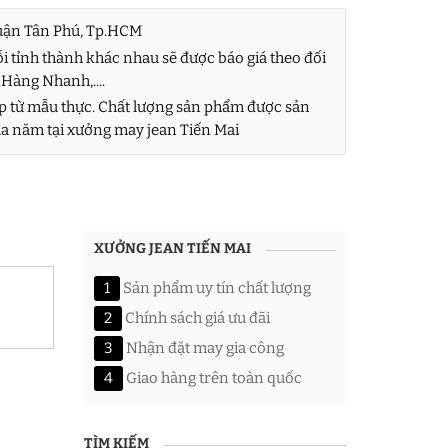
uận Tân Phú, Tp.HCM
i tỉnh thành khác nhau sẽ được báo giá theo đối
 Hàng Nhanh,....
 từ mẫu thực. Chất lượng sản phẩm được sản
của năm tại xưởng may jean Tiến Mai
XƯỞNG JEAN TIẾN MAI
1
Sản phẩm uy tín chất lượng
2
Chính sách giá ưu đãi
3
Nhận đặt may gia công
4
Giao hàng trên toàn quốc
TÌM KIẾM