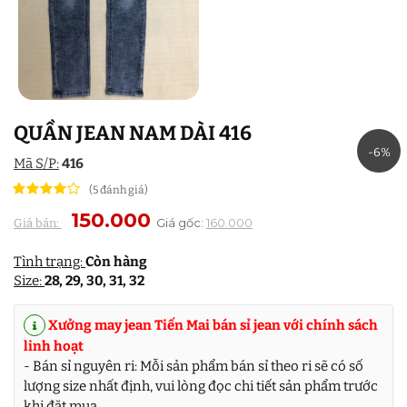
QUẦN JEAN NAM DÀI 416
-6%
Mã S/P:
416
(5 đánh giá)
150.000
Giá gốc:
160.000
Giá bán:
Tình trạng:
Còn hàng
Size:
28, 29, 30, 31, 32
Xưởng may jean Tiến Mai bán sỉ jean với chính sách
linh hoạt
- Bán sỉ nguyên ri: Mỗi sản phẩm bán sỉ theo ri sẽ có số
lượng size nhất định, vui lòng đọc chi tiết sản phẩm trước
khi đặt mua