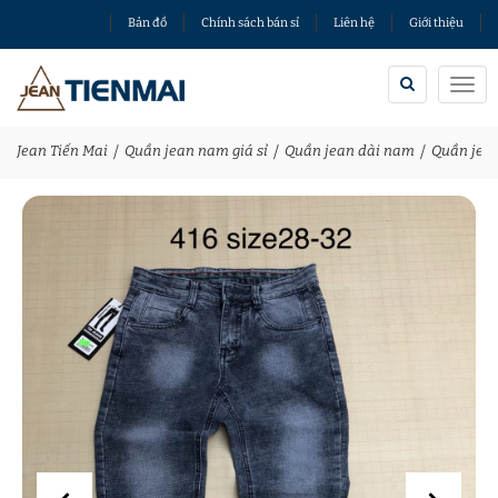
Bản đồ
Chính sách bán sỉ
Liên hệ
Giới thiệu
Togg
navi
Jean Tiến Mai
Quần jean nam giá sỉ
Quần jean dài nam
Quần jean