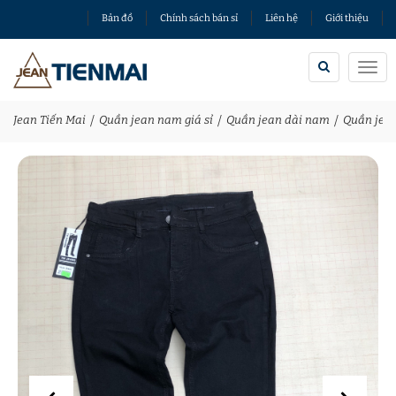
Bản đồ
Chính sách bán sỉ
Liên hệ
Giới thiệu
Togg
navi
Jean Tiến Mai
Quần jean nam giá sỉ
Quần jean dài nam
Quần jea