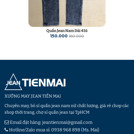
Quần Jean Nam Dài 416
150.000
160.000
XƯỞNG MAY JEAN TIẾN MAI
Chuyên may, bỏ sỉ quần jean nam nữ chất lượng, giá rẻ chop các
shop thời trang, chợ sỉ quần jean tại TpHCM
Email đặt hàng:
jeantienmai@gmail.com
Hotline/Zalo mua sỉ:
0938 968 898
(Ms. Mai)