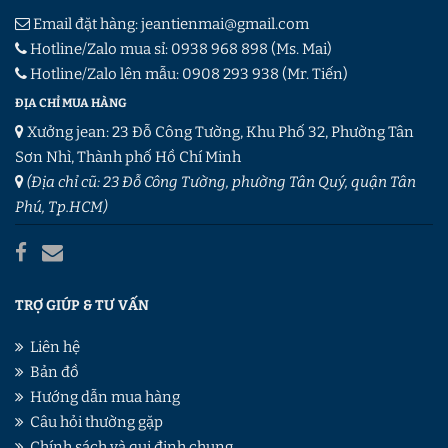
Email đặt hàng:
jeantienmai@gmail.com
Hotline/Zalo mua sỉ:
0938 968 898
(Ms. Mai)
Hotline/Zalo lên mẫu:
0908 293 938
(Mr. Tiến)
ĐỊA CHỈ MUA HÀNG
Xưởng jean: 23 Đỗ Công Tường, Khu Phố 32, Phường Tân
Sơn Nhì, Thành phố Hồ Chí Minh
(Địa chỉ cũ: 23 Đỗ Công Tường, phường Tân Quý, quận Tân
Phú, Tp.HCM)
TRỢ GIÚP & TƯ VẤN
Liên hệ
Bản đồ
Hướng dẫn mua hàng
Câu hỏi thường gặp
Chính sách và qui định chung