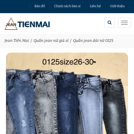
Bản đồ
Chính sách bán sỉ
Liên hệ
Giới thiệu
Togg
navi
Jean Tiến Mai
Quần jean nữ giá sỉ
Quần jean dài nữ 0125