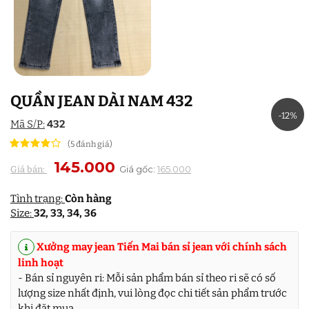
QUẦN JEAN DÀI NAM 432
-12%
Mã S/P:
432
(5 đánh giá)
145.000
Giá gốc:
165.000
Giá bán:
Tình trạng:
Còn hàng
Size:
32, 33, 34, 36
Xưởng may jean Tiến Mai bán sỉ jean với chính sách
linh hoạt
- Bán sỉ nguyên ri: Mỗi sản phẩm bán sỉ theo ri sẽ có số
lượng size nhất định, vui lòng đọc chi tiết sản phẩm trước
khi đặt mua