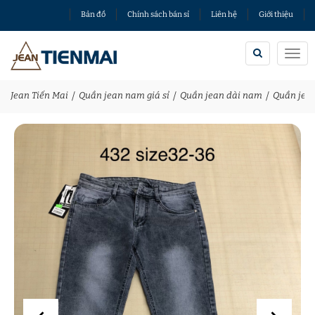
Bản đồ
Chính sách bán sỉ
Liên hệ
Giới thiệu
Togg
navi
Jean Tiến Mai
Quần jean nam giá sỉ
Quần jean dài nam
Quần jea